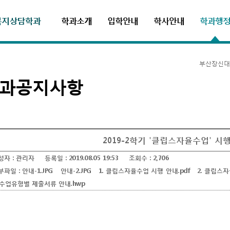
학과소개
입학안내
학사안내
학과행
부산장신대
과공지사항
2019-2학기 '클립스자율수업' 시
성자 :
관리자
등록일 :
2019.08.05 19:53
조회수 :
2,706
부파일 :
안내-1.JPG
안내-2.JPG
1. 클립스자율수업 시행 안내.pdf
2. 클립스자
. 수업유형별 제출서류 안내.hwp