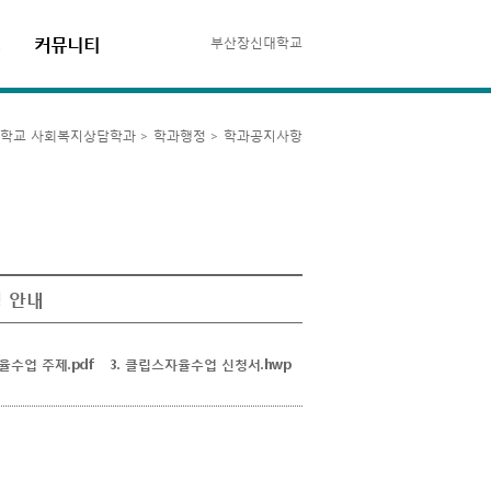
정
커뮤니티
부산장신대학교
학교 사회복지상담학과 > 학과행정 > 학과공지사항
행 안내
율수업 주제.pdf
3. 클립스자율수업 신청서.hwp