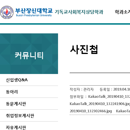
학과소
사진첩
커뮤니티
신입생Q&A
작성자 :
관리자
등록일 :
2019.04.1
동아리
첨부파일 :
KakaoTalk_20190410_13
동문게시판
KakaoTalk_20190410_132241906.jp
20190410_132302466.jpg
KakaoTa
취업정보게시판
자유게시판