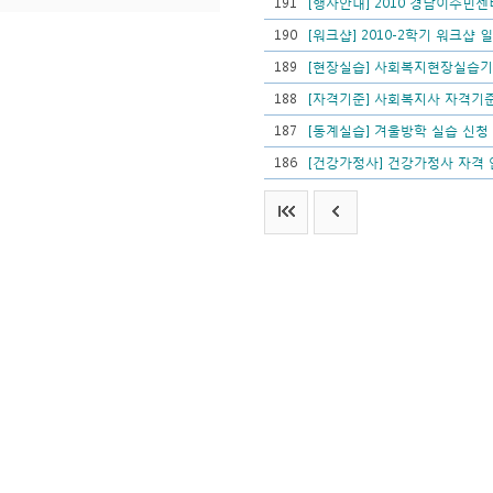
191
[행사안내] 2010 경남이주민
190
[워크샵] 2010-2학기 워크샵 
189
[현장실습] 사회복지현장실습기
188
[자격기준] 사회복지사 자격기준
187
[동계실습] 겨울방학 실습 신청
186
[건강가정사] 건강가정사 자격 