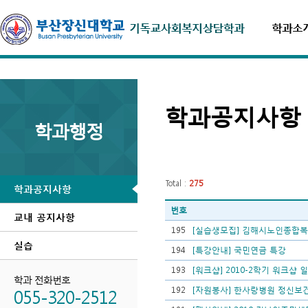
학과소
학과공지사항
학과행정
Total :
275
학과공지사항
번호
교내 공지사항
195
[실습생모집] 김해시노인종합
실습
194
[특강안내] 국민연금 특강
193
[워크샵] 2010-2학기 워크샵 
학과 전화번호
055-320-2512
192
[자원봉사] 한사랑병원 정신보